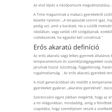
Az első lépés a nézőpontunk megváltoztatása, 
A Time magazinnak a makacs gyerekekről szóló 
követte nyomon: „A terapeuták szerint igaz, h
pedig azt, amit a barátaik. Ha a szülők motiválni
iskolában, vagy valódi célt szolgáljanak, ezekb
cselekszenek, ha egyedül kell csinálniuk.”
Erős akaratú definíció
Az erős akaratú vagy lelkes gyermek általános 
temperamentum és személyiségjegyekkel szüle
járulnak hozzá: túlzottság, függetlenség, hat
rugalmatlanság. . Az erős akaratú gyerekek ter
A múlt generációiban (és mielőtt a temperamen
gyerekeket gyakran „akaratos gyereknek”, dac
Szerencsére egyre jobban megértik, hogy az er
a mi világunkban, mindaddig, amíg a felnőtte
csapdába, hogy személyesen veszik a viselked