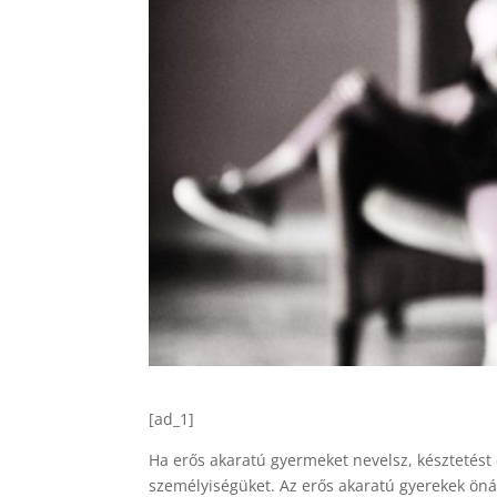
[ad_1]
Ha erős akaratú gyermeket nevelsz, késztetést
személyiségüket. Az erős akaratú gyerekek önál