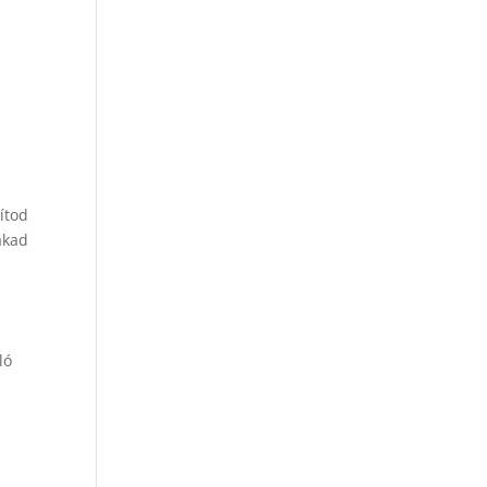
ítod
akad
ló