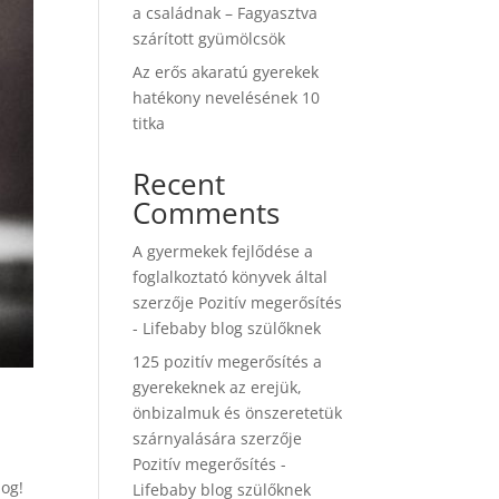
a családnak – Fagyasztva
szárított gyümölcsök
Az erős akaratú gyerekek
hatékony nevelésének 10
titka
Recent
Comments
A gyermekek fejlődése a
foglalkoztató könyvek által
szerzője
Pozitív megerősítés
- Lifebaby blog szülőknek
125 pozitív megerősítés a
gyerekeknek az erejük,
önbizalmuk és önszeretetük
szárnyalására
szerzője
Pozitív megerősítés -
log!
Lifebaby blog szülőknek