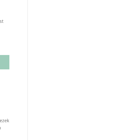
st
 ezek
m