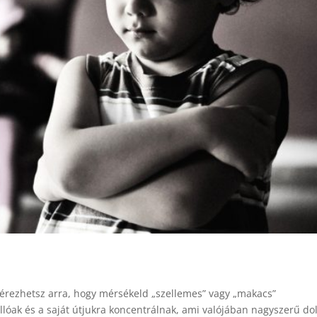
 érezhetsz arra, hogy mérsékeld „szellemes” vagy „makacs”
lóak és a saját útjukra koncentrálnak, ami valójában nagyszerű do