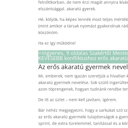
felnőttkorban, de nem érzi magát annyira kív
elszántsággal. akaratú gyerek.
Hé, kölyök, ha képes lennék most teljes mérté
(mint amikor a társak nyomást gyakorolnak rád,
köszönöm.
Ha ez így működne!
⭐️Ingyenes, 9 oldalas Szakértői Mest
KEVESEBB konfliktushoz erős akaratú
Az erős akaratú gyermek neve
Mi, emberek, nem igazán szeretjük a hívatlan k
akaratú gyermek nevelése. Sok szülő ingerülten
azon töprengenek, hogyan tudnánk rendbe ten
De itt az üzlet – nem kell javítani, ígérem.
Bár nehéz megjegyezni, hogy a sarkukat szó sz
az erős akaratú gyermeki tulajdonságok a gyer
sprint, de extra türelemmel, tanítással és a kör