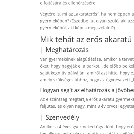
elfojtására és ellenőrzésére.
Végtére is, mi az „akaraterős”, ha nem éppen a
gyermekében? (Eszedbe jut olyan szülő, aki azz
gyermekéből, aki képes megszólalni?)
Mik tehát az erős akaratú
| Meghatározás
Van gyermekének alagútlátása, amikor a tervet 
őket, hogy hagyják el a parkot, „de előbb be k
saját kognitív pályáján, amiről azt hitte, hog
amely szükséges ahhoz, hogy az úgynevezett „k
Hogyan segít az elhatározás a jövőbe
Az elszántság megtartja erős akaratú gyermekét, 
feljutás, és olyan nagy, mint 8 év orvosi egyet
| Szenvedély
Amikor a 4 éves gyermeked úgy dönt, hogy erő
foglalkozni vele, olyan, mintha a saját kis vil