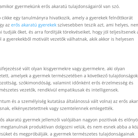
amikor gyermekünk erős akaratú tulajdonságairól van szó.
cikke egy tanulmányra hivatkozik, amely a gyerekek felnőttkorát
ogy az
erős akaratú gyerekek
szívesebben teszik azt, ami helyes, ne
 tudják őket, és arra fordítják törekvéseiket, hogy jól teljesítsenek 
ől a gyerekekből motivált vezetők válhatnak, akik akkor is helyesen
kifejezéssé vált olyan kisgyermekre vagy gyermekre, aki olyan
tett, amelyek a gyermek természetében a következő tulajdonságo
ározottság, szókimondóság, valamint időnként erős érzelmesség és
mészetes vezetők, rendkívül empatikusak és intelligensek.
tum és a személyiség kutatása általánossá vált volna) az erős aka
osnak, elkényeztetettnek vagy szemtelennek emlegették.
ős akaratú gyermek jellemzői valójában nagyon pozitívak és előny
k megtanulnak produktívan dolgozni velük, és nem esnek abba a kö
ésüket és megpróbálják. a gyermek természetes tulajdonságainak