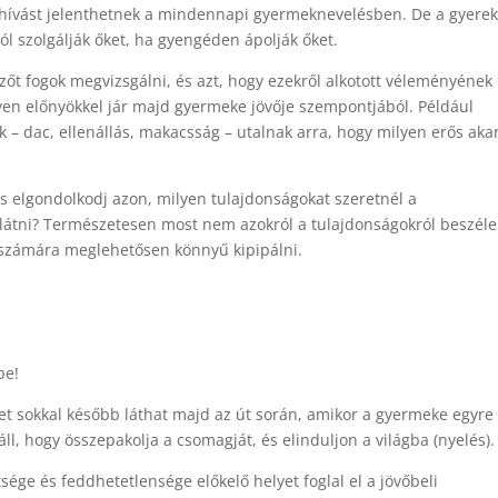
ihívást jelenthetnek a mindennapi gyermeknevelésben. De a gyere
ól szolgálják őket, ha gyengéden ápolják őket.
őt fogok megvizsgálni, és azt, hogy ezekről alkotott véleményének
lyen előnyökkel jár majd gyermeke jövője szempontjából. Például
 – dac, ellenállás, makacsság – utalnak arra, hogy milyen erős aka
és elgondolkodj azon, milyen tulajdonságokat szeretnél a
 látni? Természetesen most nem azokról a tulajdonságokról beszéle
k számára meglehetősen könnyű kipipálni.
be!
yet sokkal később láthat majd az út során, amikor a gyermeke egyre
áll, hogy összepakolja a csomagját, és elinduljon a világba (nyelés).
sége és feddhetetlensége előkelő helyet foglal el a jövőbeli