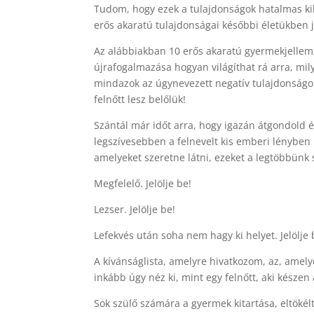
Tudom, hogy ezek a tulajdonságok hatalmas k
erős akaratú tulajdonságai későbbi életükben j
Az alábbiakban 10 erős akaratú gyermekjellemz
újrafogalmazása hogyan világíthat rá arra, mi
mindazok az úgynevezett negatív tulajdonságok
felnőtt lesz belőlük!
Szántál már időt arra, hogy igazán átgondold 
legszívesebben a felnevelt kis emberi lényben
amelyeket szeretne látni, ezeket a legtöbbün
Megfelelő. Jelölje be!
Lezser. Jelölje be!
Lefekvés után soha nem hagy ki helyet. Jelölje 
A kívánságlista, amelyre hivatkozom, az, amel
inkább úgy néz ki, mint egy felnőtt, aki készen 
Sok szülő számára a gyermek kitartása, eltökélt