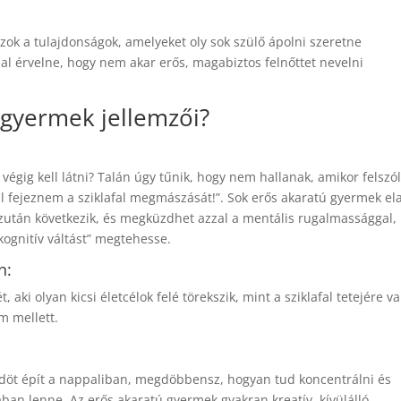
zok a tulajdonságok, amelyeket oly sok szülő ápolni szeretne
al érvelne, hogy nem akar erős, magabiztos felnőttet nevelni
 gyermek jellemzői?
végig kell látni? Talán úgy tűnik, hogy nem hallanak, amikor felszól
ell fejeznem a sziklafal megmászását!”. Sok erős akaratú gyermek el
y ezután következik, és megküzdhet azzal a mentális rugalmassággal,
ognitív váltást” megtehesse.
n:
aki olyan kicsi életcélok felé törekszik, mint a sziklafal tetejére va
em mellett.
döt épít a nappaliban, megdöbbensz, hogyan tud koncentrálni és
ágában lenne. Az erős akaratú gyermek gyakran kreatív, kívülálló