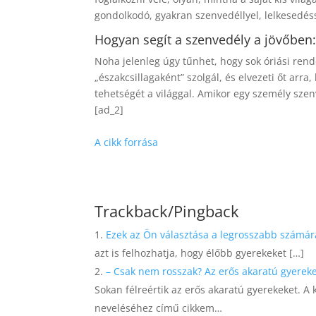
gondolkodó, gyakran szenvedéllyel, lelkesedéss
Hogyan segít a szenvedély a jövőben
Noha jelenleg úgy tűnhet, hogy sok óriási ren
„északcsillagaként” szolgál, és elvezeti őt ar
tehetségét a világgal. Amikor egy személy szen
[ad_2]
A cikk forrása
Trackback/Pingback
Ezek az Ön választása a legrosszabb számár
azt is felhozhatja, hogy élőbb gyerekeket […]
– Csak nem rosszak? Az erős akaratú gyereke
Sokan félreértik az erős akaratú gyerekeket. A
neveléséhez című cikkem…