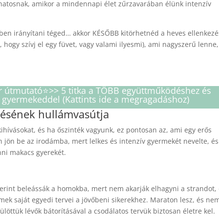
ánatosnak, amikor a mindennapi élet zűrzavarában élünk intenzív
kben irányítani téged… akkor KÉSŐBB kitörhetnéd a heves ellenkezé
 hogy szívj el egy füvet, vagy valami ilyesmi), ami nagyszerű lenne,
er útmutató⭐️>> 5 titka a TÖBB együttműködéshez és
 gyermekeddel (Kattints ide a megragadáshoz)
lésének hullámvasútja
ihívásokat, és ha őszinték vagyunk, ez pontosan az, ami egy erős
 jön be az irodámba, mert lelkes és intenzív gyermekét nevelte, és
ni makacs gyerekét.
erint beleássák a homokba, mert nem akarják elhagyni a strandot,
mek saját egyedi tervei a jövőbeni sikerekhez. Maraton lesz, és ne
ülöttük lévők bátorításával a csodálatos tervük biztosan életre kel.