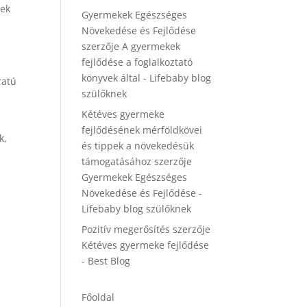
kek
Gyermekek Egészséges
Növekedése és Fejlődése
szerzője
A gyermekek
fejlődése a foglalkoztató
könyvek által - Lifebaby blog
ratú
szülőknek
Kétéves gyermeke
fejlődésének mérföldkövei
k,
és tippek a növekedésük
támogatásához
szerzője
Gyermekek Egészséges
Növekedése és Fejlődése -
Lifebaby blog szülőknek
Pozitív megerősítés
szerzője
Kétéves gyermeke fejlődése
- Best Blog
Főoldal