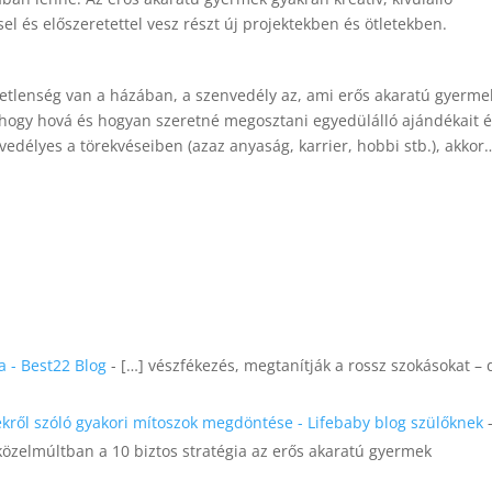
el és előszeretettel vesz részt új projektekben és ötletekben.
:
detlenség van a házában, a szenvedély az, ami erős akaratú gyerme
ra, hogy hová és hogyan szeretné megosztani egyedülálló ajándékait 
vedélyes a törekvéseiben (azaz anyaság, karrier, hobbi stb.), akkor
a - Best22 Blog
- […] vészfékezés, megtanítják a rossz szokásokat – 
kről szóló gyakori mítoszok megdöntése - Lifebaby blog szülőknek
-
 közelmúltban a 10 biztos stratégia az erős akaratú gyermek