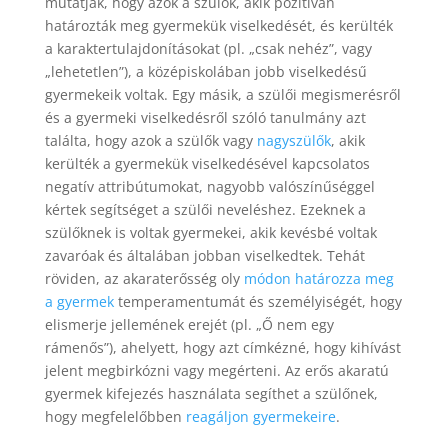
mutatják, hogy azok a szülők, akik pozitívan
határozták meg gyermekük viselkedését, és kerülték
a karaktertulajdonításokat (pl. „csak nehéz”, vagy
„lehetetlen”), a középiskolában jobb viselkedésű
gyermekeik voltak. Egy másik, a szülői megismerésről
és a gyermeki viselkedésről szóló tanulmány azt
találta, hogy azok a szülők vagy
nagyszülők
, akik
kerülték a gyermekük viselkedésével kapcsolatos
negatív attribútumokat, nagyobb valószínűséggel
kértek segítséget a szülői neveléshez. Ezeknek a
szülőknek is voltak gyermekei, akik kevésbé voltak
zavaróak és általában jobban viselkedtek. Tehát
röviden, az akaraterősség oly
módon határozza meg
a gyermek
temperamentumát és személyiségét, hogy
elismerje jellemének erejét (pl. „Ő nem egy
rámenős”), ahelyett, hogy azt címkézné, hogy kihívást
jelent megbirkózni vagy megérteni. Az erős akaratú
gyermek kifejezés használata segíthet a szülőnek,
hogy megfelelőbben
reagáljon gyermekeire
.