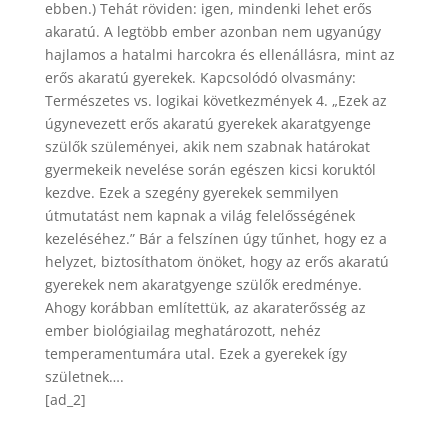
ebben.) Tehát röviden: igen, mindenki lehet erős
akaratú. A legtöbb ember azonban nem ugyanúgy
hajlamos a hatalmi harcokra és ellenállásra, mint az
erős akaratú gyerekek. Kapcsolódó olvasmány:
Természetes vs. logikai következmények 4. „Ezek az
úgynevezett erős akaratú gyerekek akaratgyenge
szülők szüleményei, akik nem szabnak határokat
gyermekeik nevelése során egészen kicsi koruktól
kezdve. Ezek a szegény gyerekek semmilyen
útmutatást nem kapnak a világ felelősségének
kezeléséhez.” Bár a felszínen úgy tűnhet, hogy ez a
helyzet, biztosíthatom önöket, hogy az erős akaratú
gyerekek nem akaratgyenge szülők eredménye.
Ahogy korábban említettük, az akaraterősség az
ember biológiailag meghatározott, nehéz
temperamentumára utal. Ezek a gyerekek így
születnek….
[ad_2]