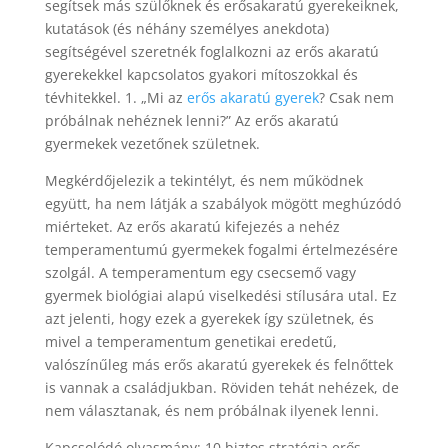
segítsek más szülőknek és erősakaratú gyerekeiknek,
kutatások (és néhány személyes anekdota)
segítségével szeretnék foglalkozni az erős akaratú
gyerekekkel kapcsolatos gyakori mítoszokkal és
tévhitekkel. 1. „Mi az
erős akaratú gyerek
? Csak nem
próbálnak nehéznek lenni?” Az erős akaratú
gyermekek vezetőnek születnek.
Megkérdőjelezik a tekintélyt, és nem működnek
együtt, ha nem látják a szabályok mögött meghúzódó
miérteket. Az erős akaratú kifejezés a nehéz
temperamentumú gyermekek fogalmi értelmezésére
szolgál. A temperamentum egy csecsemő vagy
gyermek biológiai alapú viselkedési stílusára utal. Ez
azt jelenti, hogy ezek a gyerekek így születnek, és
mivel a temperamentum genetikai eredetű,
valószínűleg más erős akaratú gyerekek és felnőttek
is vannak a családjukban. Röviden tehát nehézek, de
nem választanak, és nem próbálnak ilyenek lenni.
Kapcsolódó olvasmány: 10 biztos stratégia erős