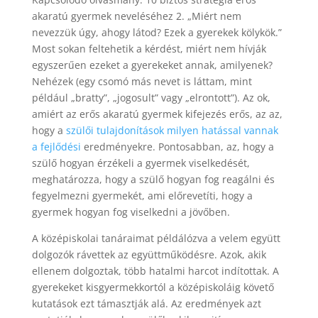
akaratú gyermek neveléséhez 2. „Miért nem
nevezzük úgy, ahogy látod? Ezek a gyerekek kölykök.”
Most sokan feltehetik a kérdést, miért nem hívják
egyszerűen ezeket a gyerekeket annak, amilyenek?
Nehézek (egy csomó más nevet is láttam, mint
például „bratty”, „jogosult” vagy „elrontott”). Az ok,
amiért az erős akaratú gyermek kifejezés erős, az az,
hogy a
szülői tulajdonítások milyen hatással vannak
a fejlődési
eredményekre. Pontosabban, az, hogy a
szülő hogyan érzékeli a gyermek viselkedését,
meghatározza, hogy a szülő hogyan fog reagálni és
fegyelmezni gyermekét, ami előrevetíti, hogy a
gyermek hogyan fog viselkedni a jövőben.
A középiskolai tanáraimat példálózva a velem együtt
dolgozók rávettek az együttműködésre. Azok, akik
ellenem dolgoztak, több hatalmi harcot indítottak. A
gyerekeket kisgyermekkortól a középiskoláig követő
kutatások ezt támasztják alá. Az eredmények azt