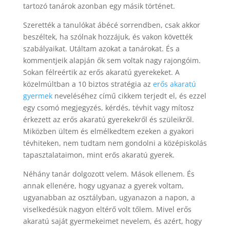
tartozó tanárok azonban egy másik történet.
Szerették a tanulókat ábécé sorrendben, csak akkor
beszéltek, ha szólnak hozzájuk, és vakon követték
szabályaikat. Utáltam azokat a tanárokat. És a
kommentjeik alapján ők sem voltak nagy rajongóim.
Sokan félreértik az erős akaratú gyerekeket. A
közelmúltban a 10 biztos stratégia az
erős akaratú
gyermek
neveléséhez című cikkem terjedt el, és ezzel
egy csomó megjegyzés, kérdés, tévhit vagy mítosz
érkezett az erős akaratú gyerekekről és szüleikről.
Miközben ültem és elmélkedtem ezeken a gyakori
tévhiteken, nem tudtam nem gondolni a középiskolás
tapasztalataimon, mint erős akaratú gyerek.
Néhány tanár dolgozott velem. Mások ellenem. És
annak ellenére, hogy ugyanaz a gyerek voltam,
ugyanabban az osztályban, ugyanazon a napon, a
viselkedésük nagyon eltérő volt tőlem. Mivel erős
akaratú saját gyermekeimet nevelem, és azért, hogy