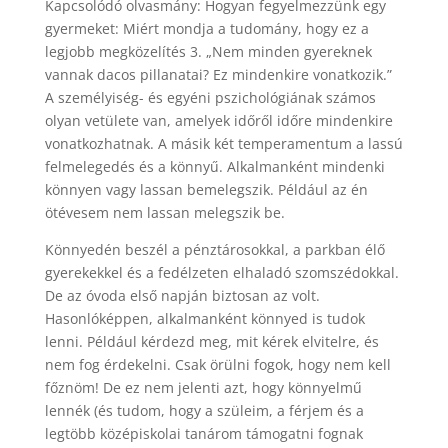
Kapcsolódó olvasmány: Hogyan fegyelmezzünk egy
gyermeket: Miért mondja a tudomány, hogy ez a
legjobb megközelítés 3. „Nem minden gyereknek
vannak dacos pillanatai? Ez mindenkire vonatkozik.”
A személyiség- és egyéni pszichológiának számos
olyan vetülete van, amelyek időről időre mindenkire
vonatkozhatnak. A másik két temperamentum a lassú
felmelegedés és a könnyű. Alkalmanként mindenki
könnyen vagy lassan bemelegszik. Például az én
ötévesem nem lassan melegszik be.
Könnyedén beszél a pénztárosokkal, a parkban élő
gyerekekkel és a fedélzeten elhaladó szomszédokkal.
De az óvoda első napján biztosan az volt.
Hasonlóképpen, alkalmanként könnyed is tudok
lenni. Például kérdezd meg, mit kérek elvitelre, és
nem fog érdekelni. Csak örülni fogok, hogy nem kell
főznöm! De ez nem jelenti azt, hogy könnyelmű
lennék (és tudom, hogy a szüleim, a férjem és a
legtöbb középiskolai tanárom támogatni fognak