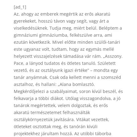
[ad_1]
Az, ahogy az emberek megértik az erős akaratú
gyerekeket, hosszú távon vagy segít, vagy árt a
viselkedésüknek. Tudja meg, miért belül. Beléptem a
gimnáziumi gimnáziumba, felkészülve arra, ami
ezután következik. Mivel előtte minden szülői-tanári
este ugyanaz volt, tudtam, hogy az egymás mellé
helyezett visszajelzések támadása vár rám. „Asszony.
Pace, a lányod tudatos és ötletes tanuló. Született
vezető, és az osztályunk igazi értéke” – mondta egy
tanár anyámnak. Csak oda kellett menni a szomszéd
asztalhoz, és hallani: „Alana bomlasztó.
Megkérdőjelezi a szabályaimat, soron kívül beszél, és
felkavarja a többi diákot. Utólag visszagondolva, a jó
tanárok megértettek, velem dolgoztak, és erős
akaratú természetemet felhasználták
osztálykörnyezetük javítására. Vitákat vezettek,
ötleteket osztottak meg, és tanórán kívüli
projektekhez járultam hozzá. Az utóbbi táborba