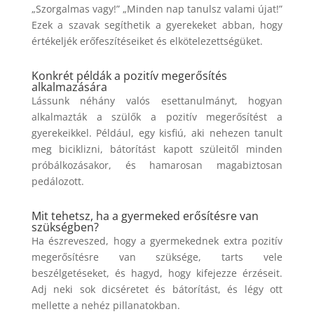
„Szorgalmas vagy!” „Minden nap tanulsz valami újat!”
Ezek a szavak segíthetik a gyerekeket abban, hogy
értékeljék erőfeszítéseiket és elkötelezettségüket.
Konkrét példák a pozitív megerősítés
alkalmazására
Lássunk néhány valós esettanulmányt, hogyan
alkalmazták a szülők a pozitív megerősítést a
gyerekeikkel. Például, egy kisfiú, aki nehezen tanult
meg biciklizni, bátorítást kapott szüleitől minden
próbálkozásakor, és hamarosan magabiztosan
pedálozott.
Mit tehetsz, ha a gyermeked erősítésre van
szükségben?
Ha észreveszed, hogy a gyermekednek extra pozitív
megerősítésre van szüksége, tarts vele
beszélgetéseket, és hagyd, hogy kifejezze érzéseit.
Adj neki sok dicséretet és bátorítást, és légy ott
mellette a nehéz pillanatokban.