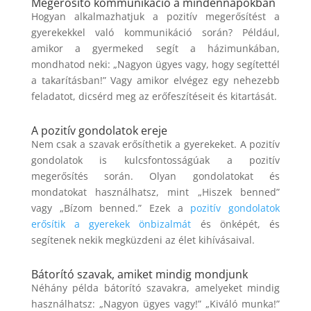
Megerősítő kommunikáció a mindennapokban
Hogyan alkalmazhatjuk a pozitív megerősítést a
gyerekekkel való kommunikáció során? Például,
amikor a gyermeked segít a házimunkában,
mondhatod neki: „Nagyon ügyes vagy, hogy segítettél
a takarításban!” Vagy amikor elvégez egy nehezebb
feladatot, dicsérd meg az erőfeszítéseit és kitartását.
A pozitív gondolatok ereje
Nem csak a szavak erősíthetik a gyerekeket. A pozitív
gondolatok is kulcsfontosságúak a pozitív
megerősítés során. Olyan gondolatokat és
mondatokat használhatsz, mint „Hiszek benned”
vagy „Bízom benned.” Ezek a
pozitív gondolatok
erősítik a gyerekek önbizalmát
és önképét, és
segítenek nekik megküzdeni az élet kihívásaival.
Bátorító szavak, amiket mindig mondjunk
Néhány példa bátorító szavakra, amelyeket mindig
használhatsz: „Nagyon ügyes vagy!” „Kiváló munka!”