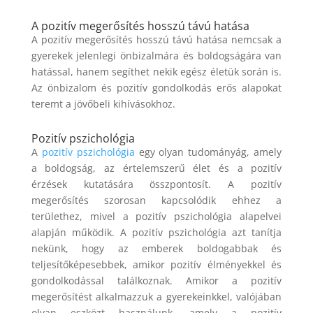
A pozitív megerősítés hosszú távú hatása
A pozitív megerősítés hosszú távú hatása nemcsak a
gyerekek jelenlegi önbizalmára és boldogságára van
hatással, hanem segíthet nekik egész életük során is.
Az önbizalom és pozitív gondolkodás erős alapokat
teremt a jövőbeli kihívásokhoz.
Pozitív pszichológia
A
pozitív pszichológia
egy olyan tudományág, amely
a boldogság, az értelemszerű élet és a pozitív
érzések kutatására összpontosít. A pozitív
megerősítés szorosan kapcsolódik ehhez a
területhez, mivel a pozitív pszichológia alapelvei
alapján működik. A pozitív pszichológia azt tanítja
nekünk, hogy az emberek boldogabbak és
teljesítőképesebbek, amikor pozitív élményekkel és
gondolkodással találkoznak. Amikor a pozitív
megerősítést alkalmazzuk a gyerekeinkkel, valójában
olyan eszközt használunk, amely a pozitív