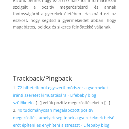
Bízunk benne, hogy ez a cikk hasznos információkkal
szolgált a pozitív megerősítésről és annak
fontosságáról a gyerekek életében. Használd ezt az
eszközt, hogy segítsd a gyermekeidet abban, hogy
magabiztos, boldog és sikeres felnőttekké váljanak.
Trackback/Pingback
72 hihetetlenül egyszerű módszer a gyermekek
iránti szeretet kimutatására - Lifebaby blog
szülőknek
- […] velük pozitív megerősítéseket a […]
40 tudományosan megalapozott pozitív
megerősítés, amelyek segítenek a gyerekeknek belső
erőt építeni és enyhíteni a stresszt - Lifebaby blog