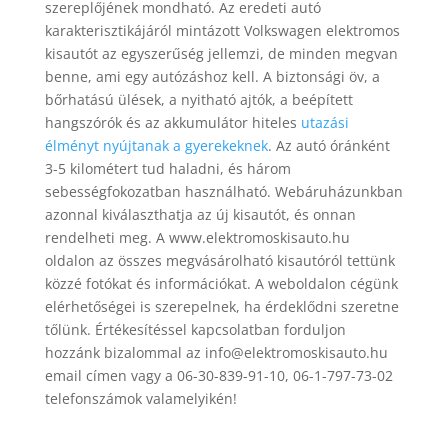
szereplőjének mondható. Az eredeti autó
karakterisztikájáról mintázott Volkswagen elektromos
kisautót az egyszerűség jellemzi, de minden megvan
benne, ami egy autózáshoz kell. A biztonsági öv, a
bőrhatású ülések, a nyitható ajtók, a beépített
hangszórók és az akkumulátor hiteles
utazási
élményt nyújtanak a gyerekeknek
. Az autó óránként
3-5 kilométert tud haladni, és három
sebességfokozatban használható. Webáruházunkban
azonnal kiválaszthatja az új kisautót, és onnan
rendelheti meg. A www.elektromoskisauto.hu
oldalon az összes megvásárolható kisautóról tettünk
közzé fotókat és információkat. A weboldalon cégünk
elérhetőségei is szerepelnek, ha érdeklődni szeretne
tőlünk. Értékesítéssel kapcsolatban forduljon
hozzánk bizalommal az info@elektromoskisauto.hu
email címen vagy a 06-30-839-91-10, 06-1-797-73-02
telefonszámok valamelyikén!