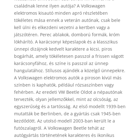
családnak lenne ilyen autója? A Volkswagen
elektromos kisautó minden apró részletében
tökéletes mása ennek a veterán autónak, csak bele
kell ülni és elkezdeni vezetni a kertben vagy a
játszótéren. Perec ablakok, domború formák, króm
lökhárító. A karácsonyi képeslapok és a klasszikus
ünnepi dizájnok kedvelt karaktere a kicsi, piros
bogárhát, amely tökéletesen passzol a frissen vágott
karácsonyfához, és színe is passzol az ünnep
hangulatához. Stílusos ajándék a közelgő ünnepekre.
A Volkswagen elektromos autók a piroson kívül más
színben is kaphatók, például rózsaszínben vagy
fehérben. Az eredeti VW Beetle Oldot a népautónak
tervezték, olyan jellemzőkkel, mint az olcsóság, az
egyszerűség és a tartósság. Az első modellt 1939-ben
mutatták be Berlinben, de a gyártás csak 1945-ben
kezdődött. Az utolsó modell 2003-ban került le a
futószalagról. A Volkswagen Beetle tehát az
autógyártás történetének karakteres és ikonikus