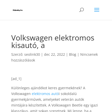
Volkswagen elektromos
kisautó, a
Szerző:
seolink30
|
dec 22, 2022
|
Blog
|
Nincsenek
hozzászólások
[ad_1]
Különleges ajándékot keres gyermekének? A
Volkswagen
elektromos autó
i sokoldalú
gyermekjárművek, amelyeket veterán autók
mintájára készítettek. A Volkswagen Beetle egy igazi
klasszikus, amit sokan szeretnek. Mi lenne, ha a