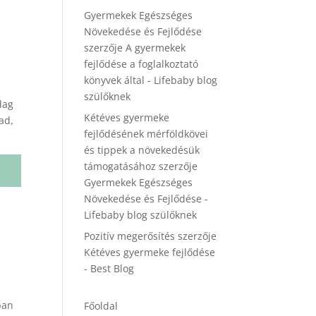
Gyermekek Egészséges
Növekedése és Fejlődése
szerzője
A gyermekek
fejlődése a foglalkoztató
könyvek által - Lifebaby blog
szülőknek
dag
Kétéves gyermeke
ad,
fejlődésének mérföldkövei
és tippek a növekedésük
támogatásához
szerzője
Gyermekek Egészséges
Növekedése és Fejlődése -
Lifebaby blog szülőknek
Pozitív megerősítés
szerzője
Kétéves gyermeke fejlődése
- Best Blog
ban
Főoldal