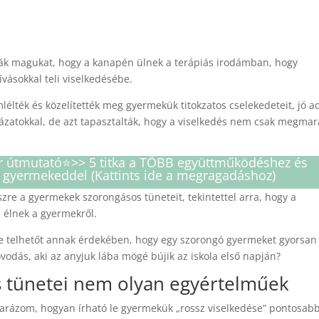
pják magukat, hogy a kanapén ülnek a terápiás irodámban, hogy
vásokkal teli viselkedésébe.
lélték és közelítették meg gyermekük titokzatos cselekedeteit, jó a
ázatokkal, de azt tapasztalták, hogy a viselkedés nem csak megmar
er útmutató⭐️>> 5 titka a TÖBB együttműködéshez és
 gyermekeddel (Kattints ide a megragadáshoz)
zre a gyermekek szorongásos tüneteit, tekintettel arra, hogy a
 élnek a gyermekről.
e telhetőt annak érdekében, hogy egy szorongó gyermeket gyorsan
odás, aki az anyjuk lába mögé bújik az iskola első napján?
 tünetei nem olyan egyértelműek
arázom, hogyan írható le gyermekük „rossz viselkedése” pontosab