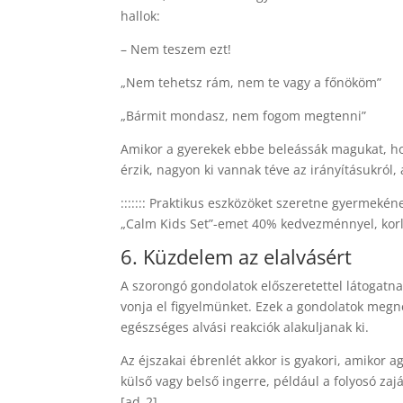
hallok:
– Nem teszem ezt!
„Nem tehetsz rám, nem te vagy a főnököm”
„Bármit mondasz, nem fogom megtenni”
Amikor a gyerekek ebbe beleássák magukat, hog
érzik, nagyon ki vannak téve az irányításukról
::::::: Praktikus eszközöket szeretne gyermek
„Calm Kids Set”-emet 40% kedvezménnyel, korlá
6. Küzdelem az elalvásért
A szorongó gondolatok előszeretettel látogatn
vonja el figyelmünket. Ezek a gondolatok megne
egészséges alvási reakciók alakuljanak ki.
Az éjszakai ébrenlét akkor is gyakori, amikor
külső vagy belső ingerre, például a folyosó zaj
[ad_2]