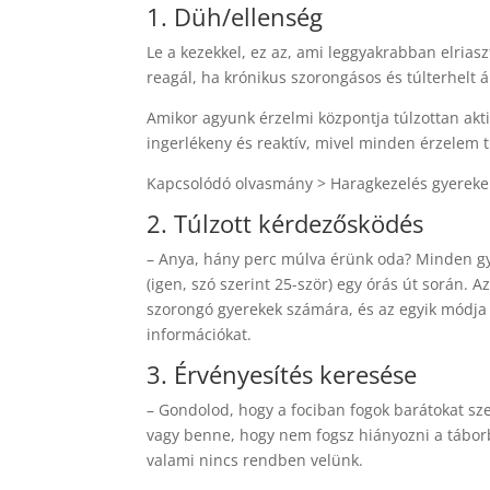
1. Düh/ellenség
Le a kezekkel, ez az, ami leggyakrabban elriasz
reagál, ha krónikus szorongásos és túlterhelt 
Amikor agyunk érzelmi központja túlzottan akti
ingerlékeny és reaktív, mivel minden érzelem 
Kapcsolódó olvasmány > Haragkezelés gyerek
2. Túlzott kérdezősködés
– Anya, hány perc múlva érünk oda? Minden gy
(igen, szó szerint 25-ször) egy órás út során.
szorongó gyerekek számára, és az egyik módja 
információkat.
3. Érvényesítés keresése
– Gondolod, hogy a fociban fogok barátokat sze
vagy benne, hogy nem fogsz hiányozni a táborb
valami nincs rendben velünk.