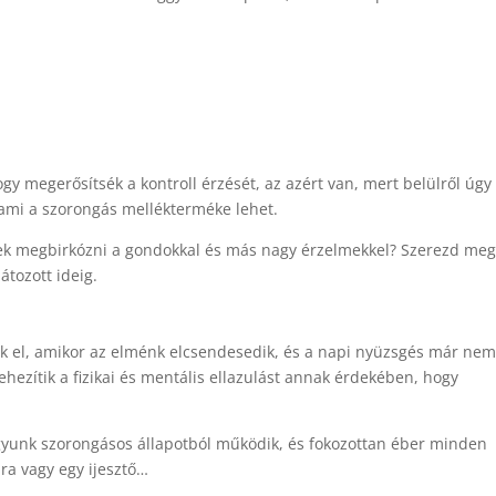
y megerősítsék a kontroll érzését, az azért van, mert belülről úgy
, ami a szorongás mellékterméke lehet.
ének megbirkózni a gondokkal és más nagy érzelmekkel? Szerezd meg
tozott ideig.
ak el, amikor az elménk elcsendesedik, és a napi nyüzsgés már ne
hezítik a fizikai és mentális ellazulást annak érdekében, hogy
 agyunk szorongásos állapotból működik, és fokozottan éber minden
ára vagy egy ijesztő…