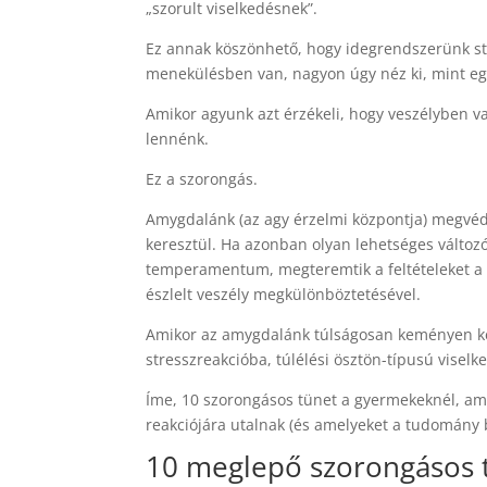
„szorult viselkedésnek”.
Ez annak köszönhető, hogy idegrendszerünk str
menekülésben van, nagyon úgy néz ki, mint egy
Amikor agyunk azt érzékeli, hogy veszélyben 
lennénk.
Ez a szorongás.
Amygdalánk (az agy érzelmi központja) megvéd 
keresztül. Ha azonban olyan lehetséges változók
temperamentum, megteremtik a feltételeket a 
észlelt veszély megkülönböztetésével.
Amikor az amygdalánk túlságosan keményen kez
stresszreakcióba, túlélési ösztön-típusú visel
Íme, 10 szorongásos tünet a gyermekeknél, ame
reakciójára utalnak (és amelyeket a tudomány b
10 meglepő szorongásos 