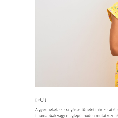
[ad_1]
A gyermekek szorongásos tünetei már korai é
finomabbak vagy meglepő módon mutatkoznak 