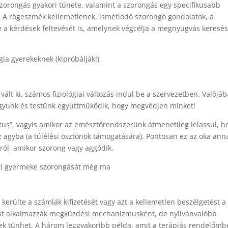
szorongás gyakori tünete, valamint a szorongás egy specifikusabb
. A rögeszmék kellemetlenek, ismétlődő szorongó gondolatok, a
e a kérdések feltevését is, amelynek végcélja a megnyugvás keresés
ia gyerekeknek (kipróbálják!)
ált ki, számos fiziológiai változás indul be a szervezetben. Valójá
gyunk és testünk együttműködik, hogy megvédjen minket!
ektus”, vagyis amikor az emésztőrendszerünk átmenetileg lelassul, h
z agyba (a túlélési ösztönök támogatására). Pontosan ez az oka ann
ról, amikor szorong vagy aggódik.
ti gyermeke szorongását még ma
kerülte a számlák kifizetését vagy azt a kellemetlen beszélgetést a
ést alkalmazzák megküzdési mechanizmusként, de nyilvánvalóbb
ek tűnhet. A három leggyakoribb példa, amit a terápiás rendelőm