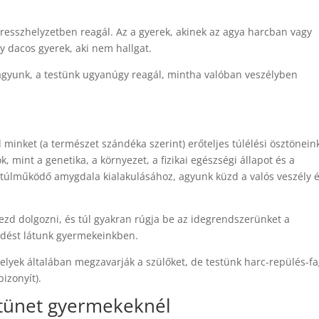
esszhelyzetben reagál. Az a gyerek, akinek az agya harcban vagy
 dacos gyerek, aki nem hallgat.
vagyunk, a testünk ugyanúgy reagál, mintha valóban veszélyben
minket (a természet szándéka szerint) erőteljes túlélési ösztönein
, mint a genetika, a környezet, a fizikai egészségi állapot és a
túlműködő amygdala kialakulásához, agyunk küzd a valós veszély é
d dolgozni, és túl gyakran rúgja be az idegrendszerünket a
kedést látunk gyermekeinkben.
lyek általában megzavarják a szülőket, de testünk harc-repülés-f
izonyít).
tünet gyermekeknél