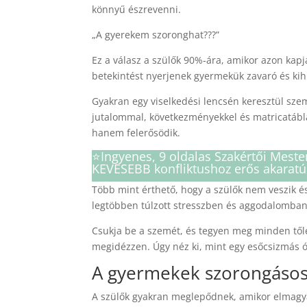
könnyű észrevenni.
„A gyerekem szoronghat???”
Ez a válasz a szülők 90%-ára, amikor azon ka
betekintést nyerjenek gyermekük zavaró és kihí
Gyakran egy viselkedési lencsén keresztül szem
jutalommal, következményekkel és matricatábl
hanem felerősödik.
⭐️Ingyenes, 9 oldalas Szakértői Mest
KEVESEBB konfliktushoz erős akaratú
Több mint érthető, hogy a szülők nem veszik és
legtöbben túlzott stresszben és aggodalomban
Csukja be a szemét, és tegyen meg minden től
megidézzen. Úgy néz ki, mint egy esőcsizmás óv
A gyermekek szorongásos
A szülők gyakran meglepődnek, amikor elmagy