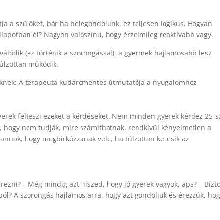
tja a szülőket, bár ha belegondolunk, ez teljesen logikus. Hogyan
állapotban él? Nagyon valószínű, hogy érzelmileg reaktívabb vagy.
válódik (ez történik a szorongással), a gyermek hajlamosabb lesz
túlzottan működik.
eknek: A terapeuta kudarcmentes útmutatója a nyugalomhoz
erek felteszi ezeket a kérdéseket. Nem minden gyerek kérdez 25-s
 Az, hogy nem tudják, mire számíthatnak, rendkívül kényelmetlen a
annak, hogy megbirkózzanak vele, ha túlzottan keresik az
rezni? – Még mindig azt hiszed, hogy jó gyerek vagyok, apa? – Bizt
ól? A szorongás hajlamos arra, hogy azt gondoljuk és érezzük, ho