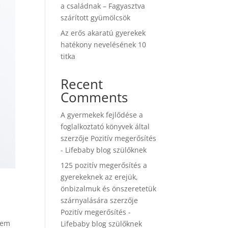
a családnak – Fagyasztva
szárított gyümölcsök
Az erős akaratú gyerekek
hatékony nevelésének 10
titka
Recent
Comments
A gyermekek fejlődése a
foglalkoztató könyvek által
szerzője
Pozitív megerősítés
- Lifebaby blog szülőknek
125 pozitív megerősítés a
gyerekeknek az erejük,
önbizalmuk és önszeretetük
szárnyalására
szerzője
Pozitív megerősítés -
nem
Lifebaby blog szülőknek