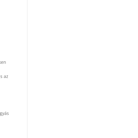
ken
s az
agyás