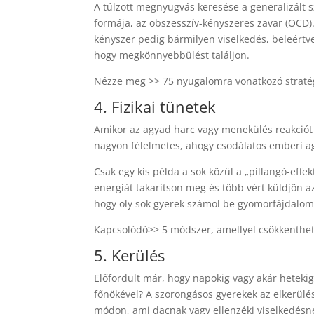
A túlzott megnyugvás keresése a generalizált 
formája, az obszesszív-kényszeres zavar (OCD)
kényszer pedig bármilyen viselkedés, beleértv
hogy megkönnyebbülést találjon.
Nézze meg >> 75 nyugalomra vonatkozó stratég
4. Fizikai tünetek
Amikor az agyad harc vagy menekülés reakciót v
nagyon félelmetes, ahogy csodálatos emberi a
Csak egy kis példa a sok közül a „pillangó-eff
energiát takarítson meg és több vért küldjön a
hogy oly sok gyerek számol be gyomorfájdalom
Kapcsolódó>> 5 módszer, amellyel csökkenthe
5. Kerülés
Előfordult már, hogy napokig vagy akár hetekig 
főnökével? A szorongásos gyerekek az elkerül
módon, ami dacnak vagy ellenzéki viselkedésn