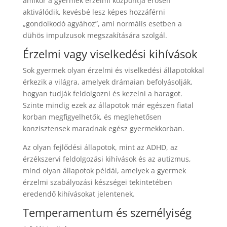
amikor a gyermek érzelmi központja erősen
aktiválódik, kevésbé lesz képes hozzáférni
„gondolkodó agyához”, ami normális esetben a
dühös impulzusok megszakítására szolgál.
Érzelmi vagy viselkedési kihívások
Sok gyermek olyan érzelmi és viselkedési állapotokkal
érkezik a világra, amelyek drámaian befolyásolják,
hogyan tudják feldolgozni és kezelni a haragot.
Szinte mindig ezek az állapotok már egészen fiatal
korban megfigyelhetők, és meglehetősen
konzisztensek maradnak egész gyermekkorban.
Az olyan fejlődési állapotok, mint az ADHD, az
érzékszervi feldolgozási kihívások és az autizmus,
mind olyan állapotok példái, amelyek a gyermek
érzelmi szabályozási készségei tekintetében
eredendő kihívásokat jelentenek.
Temperamentum és személyiség