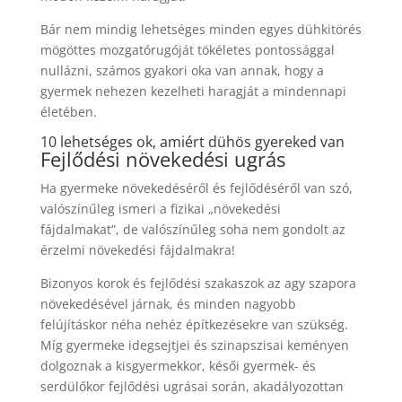
Bár nem mindig lehetséges minden egyes dühkitörés
mögöttes mozgatórugóját tökéletes pontossággal
nullázni, számos gyakori oka van annak, hogy a
gyermek nehezen kezelheti haragját a mindennapi
életében.
10 lehetséges ok, amiért dühös gyereked van
Fejlődési növekedési ugrás
Ha gyermeke növekedéséről és fejlődéséről van szó,
valószínűleg ismeri a fizikai „növekedési
fájdalmakat”, de valószínűleg soha nem gondolt az
érzelmi növekedési fájdalmakra!
Bizonyos korok és fejlődési szakaszok az agy szapora
növekedésével járnak, és minden nagyobb
felújításkor néha nehéz építkezésekre van szükség.
Míg gyermeke idegsejtjei és szinapszisai keményen
dolgoznak a kisgyermekkor, késői gyermek- és
serdülőkor fejlődési ugrásai során, akadályozottan