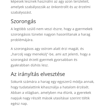
képesek lesznek használni az agy azon területeit,
amelyek szabályozzák az önkontrollt és az érzelmi
szabályozást.
Szorongás
A legtöbb szülő nem veszi észre, hogy a gyermekek
szorongásos tünetei nagyon hasonlítanak a harag
problémájára.
A szorongásos agy ostrom alatt érzi magát, és
„harcolj vagy menekülj”-be, ami azt jelenti, hogy a
szorongást érzett gyermek gyorsabban és
gyakrabban dühös lesz.
Az irányítás elvesztése
Sokunk számára a harag egy egyszerű módja annak,
hogy tudatalattink kihasználja a hatalom érzését.
Abban a világban, amelyben ma élünk, a gyerekek
napjuk nagy részét mások utasításai szerint töltik
egész nap.