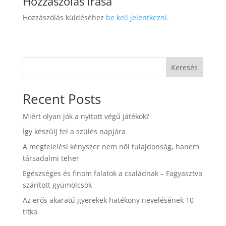
Hozzászólás írása
Hozzászólás küldéséhez
be kell jelentkezni
.
Keresés
Recent Posts
Miért olyan jók a nyitott végű játékok?
Így készülj fel a szülés napjára
A megfelelési kényszer nem női tulajdonság, hanem
társadalmi teher
Egészséges és finom falatok a családnak – Fagyasztva
szárított gyümölcsök
Az erős akaratú gyerekek hatékony nevelésének 10
titka