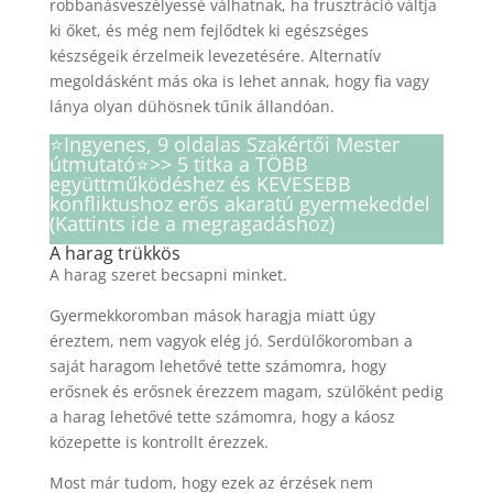
robbanásveszélyessé válhatnak, ha frusztráció váltja
ki őket, és még nem fejlődtek ki egészséges
készségeik érzelmeik levezetésére. Alternatív
megoldásként más oka is lehet annak, hogy fia vagy
lánya olyan dühösnek tűnik állandóan.
⭐️Ingyenes, 9 oldalas Szakértői Mester
útmutató⭐️>> 5 titka a TÖBB
együttműködéshez és KEVESEBB
konfliktushoz erős akaratú gyermekeddel
(Kattints ide a megragadáshoz)
A harag trükkös
A harag szeret becsapni minket.
Gyermekkoromban mások haragja miatt úgy
éreztem, nem vagyok elég jó. Serdülőkoromban a
saját haragom lehetővé tette számomra, hogy
erősnek és erősnek érezzem magam, szülőként pedig
a harag lehetővé tette számomra, hogy a káosz
közepette is kontrollt érezzek.
Most már tudom, hogy ezek az érzések nem