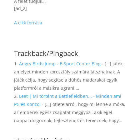
A felét tudjuk…
[ad_2]
A cikk forrása
Trackback/Pingback
Angry Birds Jump - E-Sport Center Blog
- […] játék,
amelyet minden korosztály számára játszhatnak. A
játék célja, hogy segítse a dühös madarakat egyik
platformról a másikra ugrani,…
Leet | Mi történt a Battlefieldben... - Minden ami
PC és Konzol
- […] ötlete arról, hogy mi lenne a móka,
az emberek egész csapatát meggyőzi, akik éjjel-
nappal dolgoznak, fejlesztenek és terveznek, hogy…