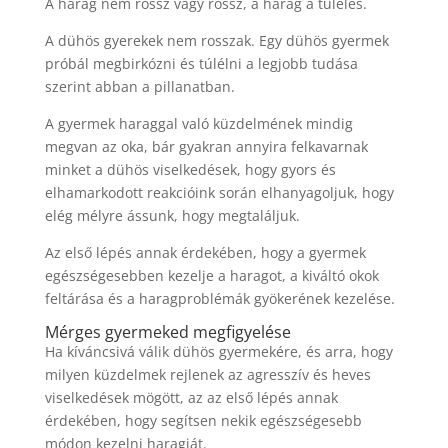
A harag nem rossz vagy rossz, a harag a túlélés.
A dühös gyerekek nem rosszak. Egy dühös gyermek
próbál megbirkózni és túlélni a legjobb tudása
szerint abban a pillanatban.
A gyermek haraggal való küzdelmének mindig
megvan az oka, bár gyakran annyira felkavarnak
minket a dühös viselkedések, hogy gyors és
elhamarkodott reakcióink során elhanyagoljuk, hogy
elég mélyre ássunk, hogy megtaláljuk.
Az első lépés annak érdekében, hogy a gyermek
egészségesebben kezelje a haragot, a kiváltó okok
feltárása és a haragproblémák gyökerének kezelése.
Mérges gyermeked megfigyelése
Ha kíváncsivá válik dühös gyermekére, és arra, hogy
milyen küzdelmek rejlenek az agresszív és heves
viselkedések mögött, az az első lépés annak
érdekében, hogy segítsen nekik egészségesebb
módon kezelni haragját.