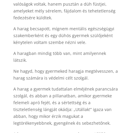
valóságok voltak, hanem pusztán a düh füstjei,
amelyeket mély sérelem, fájdalom és tehetetlenség
fedezésére küldtek.
A harag becsapott, mígnem mentális egészségügyi
szakemberként és egy dühös gyermek szülőjeként
kénytelen voltam szembe nézni vele.
A haragban mindig több van, mint amilyennek
látszik.
Ne hagyd, hogy gyermeked haragja megtévesszen, a
harag számára is védelmi célt szolgál.
A harag a gyermek tudattalan elméjének parancsára
szolgál, és abban a pillanatban, amikor gyermeke
felemeli apró fejét, és a sértettség és a
tiszteletlenség lángját okádja: „Utállak!” igaza van
abban, hogy mikor érzik magukat a
legtörékenyebbnek, gyengének és sebezhetőnek.