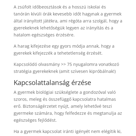
A zsúfolt időbeosztások és a hosszú iskolai és
tanórán kívüli órák kevesebb időt hagynak a gyermek
által irányított játékra, ami régóta arra szolgál, hogy a
gyerekeknek lehetőségük legyen az irányítás és a
hatalom egészséges érzésére.
A harag kifejezése egy gyors módja annak, hogy a
gyerekek kifejezzék a tehetetlenség érzését.
Kapcsolódó olvasmány >> 75 nyugalomra vonatkozó
stratégia gyerekeknek (amit szívesen kipróbálnak!)
Kapcsolattalanság érzése
A gyermek biológiai szükséglete a gondozóval való
szoros, meleg és összefüggő kapcsolatra hatalmas
erő. Biztonságérzetet nyújt, amely lehetővé teszi
gyermeke számára, hogy felfedezze és megtanulja az
egészséges fejlődést.
Ha a gyermek kapcsolat iránti igényét nem elégítik ki,