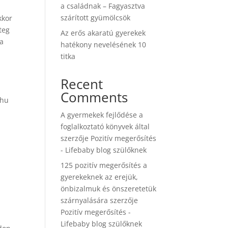
a családnak – Fagyasztva
szárított gyümölcsök
kkor
teg
Az erős akaratú gyerekek
ta
hatékony nevelésének 10
titka
Recent
Comments
.hu
A gyermekek fejlődése a
foglalkoztató könyvek által
szerzője
Pozitív megerősítés
- Lifebaby blog szülőknek
125 pozitív megerősítés a
gyerekeknek az erejük,
önbizalmuk és önszeretetük
szárnyalására
szerzője
Pozitív megerősítés -
Lifebaby blog szülőknek