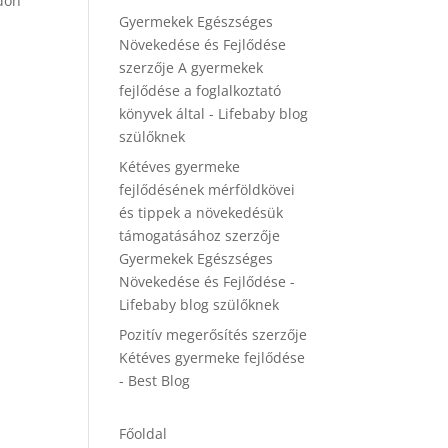
ódon
Gyermekek Egészséges
Növekedése és Fejlődése
szerzője
A gyermekek
fejlődése a foglalkoztató
könyvek által - Lifebaby blog
szülőknek
Kétéves gyermeke
fejlődésének mérföldkövei
és tippek a növekedésük
támogatásához
szerzője
Gyermekek Egészséges
Növekedése és Fejlődése -
Lifebaby blog szülőknek
Pozitív megerősítés
szerzője
Kétéves gyermeke fejlődése
- Best Blog
Főoldal