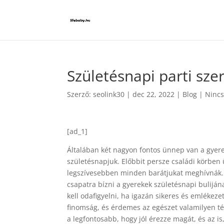
Születésnapi parti sz
Szerző:
seolink30
|
dec 22, 2022
|
Blog
|
Nincs
[ad_1]
Általában két nagyon fontos ünnep van a gyere
születésnapjuk. Előbbit persze családi körben 
legszívesebben minden barátjukat meghívnák. E
csapatra bízni a gyerekek születésnapi buliján
kell odafigyelni, ha igazán sikeres és emlékeze
finomság, és érdemes az egészet valamilyen té
a legfontosabb, hogy jól érezze magát, és az is