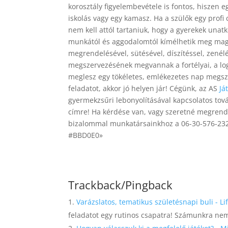
korosztály figyelembevétele is fontos, hiszen 
iskolás vagy egy kamasz. Ha a szülők egy profi 
nem kell attól tartaniuk, hogy a gyerekek unat
munkától és aggodalomtól kímélhetik meg maguk
megrendelésével, sütésével, díszítéssel, zenélé
megszervezésének megvannak a fortélyai, a lo
meglesz egy tökéletes, emlékezetes nap megsz
feladatot, akkor jó helyen jár! Cégünk, az AS
Já
gyermekzsűri lebonyolításával kapcsolatos tov
címre! Ha kérdése van, vagy szeretné megrend
bizalommal munkatársainkhoz a 06-30-576-2321
#BBD0E0»
Trackback/Pingback
Varázslatos, tematikus születésnapi buli - L
feladatot egy rutinos csapatra! Számunkra ne