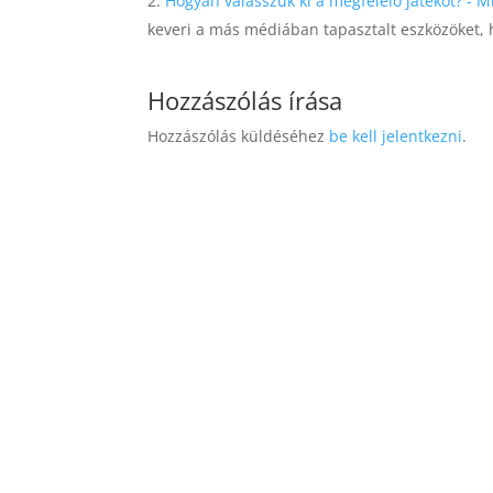
Hogyan válasszuk ki a megfelelő játékot? - 
keveri a más médiában tapasztalt eszközöket, 
Hozzászólás írása
Hozzászólás küldéséhez
be kell jelentkezni
.