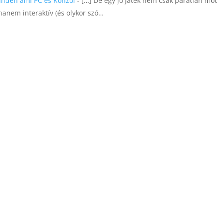
Minden ami PC és Konzol
- […] De egy jó játék nem csak páratlan m
hanem interaktív (és olykor szó…