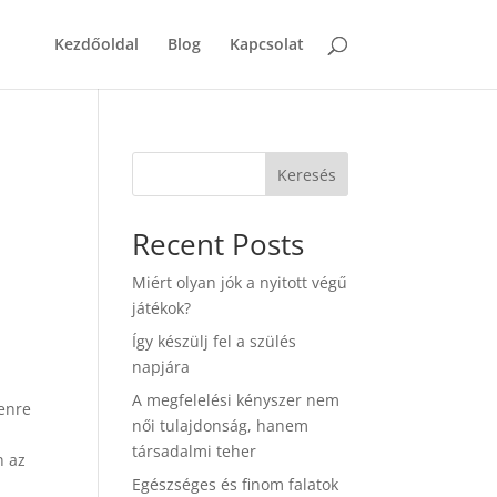
Kezdőoldal
Blog
Kapcsolat
Keresés
Recent Posts
Miért olyan jók a nyitott végű
játékok?
Így készülj fel a szülés
napjára
A megfelelési kényszer nem
enre
női tulajdonság, hanem
társadalmi teher
n az
Egészséges és finom falatok