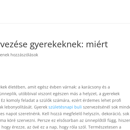
ervezése gyerekeknek: miért
enek hozzászólások
kek életében, amit egész évben várnak: a karácsony és a
ünneplik, utóbbival viszont egészen más a helyzet, a gyerekek
z komoly feladat a szülők számára, ezért érdemes lehet profi
ak lebonyolítását. Gyerek
születésnapi buli
szervezésénél sok mind
tes napot szeretnénk. Kell hozzá megfelelő helyszín, dekoráció, sok
ma köré szervezni. Persze ez elsősorban az ünneplőtől függ, hisze
, hogy érezze, az övé ez a nap, hogy róla szól. Természetesen a