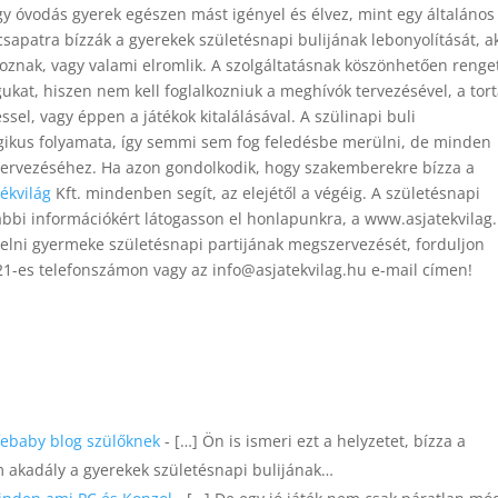
egy óvodás gyerek egészen mást igényel és élvez, mint egy általános
csapatra bízzák a gyerekek születésnapi bulijának lebonyolítását, a
koznak, vagy valami elromlik. A szolgáltatásnak köszönhetően renge
at, hiszen nem kell foglalkozniuk a meghívók tervezésével, a tor
ssel, vagy éppen a játékok kitalálásával. A szülinapi buli
gikus folyamata, így semmi sem fog feledésbe merülni, de minden
ervezéséhez. Ha azon gondolkodik, hogy szakemberekre bízza a
tékvilág
Kft. mindenben segít, az elejétől a végéig. A születésnapi
ábbi információkért látogasson el honlapunkra, a www.asjatekvilag
elni gyermeke születésnapi partijának megszervezését, forduljon
-es telefonszámon vagy az info@asjatekvilag.hu e-mail címen!
ifebaby blog szülőknek
- […] Ön is ismeri ezt a helyzetet, bízza a
m akadály a gyerekek születésnapi bulijának…