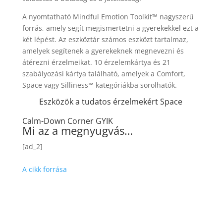
A nyomtatható Mindful Emotion Toolkit™ nagyszerű
forrás, amely segít megismertetni a gyerekekkel ezt a
két lépést. Az eszköztár számos eszközt tartalmaz,
amelyek segítenek a gyerekeknek megnevezni és
átérezni érzelmeikat. 10 érzelemkártya és 21
szabályozási kártya található, amelyek a Comfort,
Space vagy Silliness™ kategóriákba sorolhatók.
Eszközök a tudatos érzelmekért Space
Calm-Down Corner GYIK
Mi az a megnyugvás…
[ad_2]
A cikk forrása