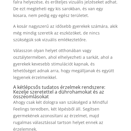
falra helyezése, és erőteljes vizuális jelzéseket adhat.
De ezt megteheti egy kis sarokban, és van egy
kosara, nem pedig egy egész területet.
A kosár nagyszerű az idősebb gyerekek számára, akik
még mindig szeretik az eszközöket, de nincs
szükségük sok vizuális emlékeztetőre.
Válasszon olyan helyet otthonában vagy
osztálytermében, ahol elhelyezheti a sarkát, ahol a
gyerekek kevesebb stimulációt kapnak, és
lehetőséget adnak arra, hogy megálljanak és együtt
legyenek érzelmeikkel.
A kétlépcsős tudatos érzelmek rendszere:
Kezelje szeretettel a dührohamokat és az
összeomlásokat
Ahogy csak két dologra van szükséged a Mindful
Feelings teredben, két lépésből áll. Segítsen
gyermekének azonosítani az érzelmet, majd
rugalmas választással tartson helyet ennek az
érzelemnek.