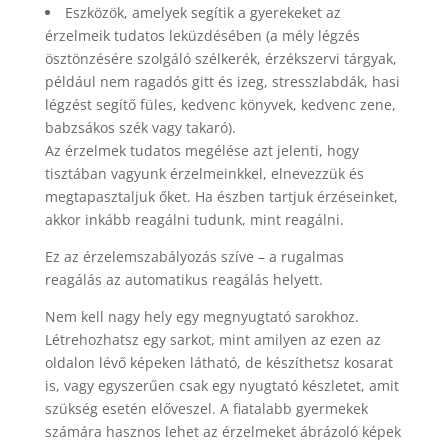
Eszközök, amelyek segítik a gyerekeket az
érzelmeik tudatos leküzdésében (a mély légzés
ösztönzésére szolgáló szélkerék, érzékszervi tárgyak,
például nem ragadós gitt és izeg, stresszlabdák, hasi
légzést segítő füles, kedvenc könyvek, kedvenc zene,
babzsákos szék vagy takaró).
Az érzelmek tudatos megélése azt jelenti, hogy
tisztában vagyunk érzelmeinkkel, elnevezzük és
megtapasztaljuk őket. Ha észben tartjuk érzéseinket,
akkor inkább reagálni tudunk, mint reagálni.
Ez az érzelemszabályozás szíve – a rugalmas
reagálás az automatikus reagálás helyett.
Nem kell nagy hely egy megnyugtató sarokhoz.
Létrehozhatsz egy sarkot, mint amilyen az ezen az
oldalon lévő képeken látható, de készíthetsz kosarat
is, vagy egyszerűen csak egy nyugtató készletet, amit
szükség esetén előveszel. A fiatalabb gyermekek
számára hasznos lehet az érzelmeket ábrázoló képek