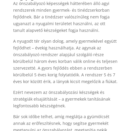
Az önszabályozó képességek hátterében álló agyi
rendszerek minden gyermek- és tinédzserkorban
fejlődnek. Bár a tinédzser valószínűleg nem fogja
ugyanazt a nyugalmi területet használni, az ott
tanult alapvető készségeket fogja használni.
A nyugodt tér olyan dolog, amely gyermekével együtt
fejlődhet – évekig használhatja. Az agynak az
önszabályozó rendszer alapjául szolgáló része
körülbelül három éves korban válik online és teljesen
szervezetté. A gyors fejlődés ebben a rendszerben
körülbelül 5 éves korig folytatódik. A rendszer 5 és 7
éves kor között érik, a lányok kicsit megelőzik a fiúkat.
Ezért nevezem az önszabályozási készségek és
stratégiák elsajátítását – a gyermekek tanításának
legfontosabb készségének.
Bár sok időbe telhet, amíg meglátja a gyümölcsét
annak az erőfeszítésnek, hogy segítse gyermekét
megtanulni az önszabályozást, megtanítja nekik