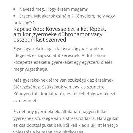
Nevezd meg. Hogy érzem magam?
Érzem. Mit akarok csinálni? Kényelem, hely vagy
butaság™?
Kapcsolódó: Kövesse ezt a két lépést,
amikor gyermeke dührohamot vagy
összeomlást szenved
Egyes gyerekek vigasztalásra vágynak, amikor
idegesek és kapcsolatot keresnek. A dühroham
közepette ezeket a gyerekeket egy egyszerű ölelés
megnyugtathatja.
Más gyerekeknek térre van szükségük az érzelmek
átérezéséhez. Szükségük van egy kis szünetre.
Könnyen túlstimulálhatók, és fel kell dolgozniuk ezt
az érzelmet.
És néhány gyermeknek, általában nagyon lelkes
gyereknek szüksége van a stresszoldásra. Haragjukat
és csalódottságukat belülről kell kiadniuk. Itt lehet jó
választás a butaság és a játékosság.