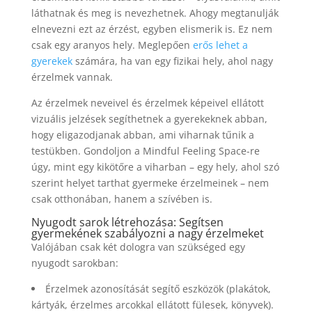
láthatnak és meg is nevezhetnek. Ahogy megtanulják
elnevezni ezt az érzést, egyben elismerik is. Ez nem
csak egy aranyos hely. Meglepően
erős lehet a
gyerekek
számára, ha van egy fizikai hely, ahol nagy
érzelmek vannak.
Az érzelmek neveivel és érzelmek képeivel ellátott
vizuális jelzések segíthetnek a gyerekeknek abban,
hogy eligazodjanak abban, ami viharnak tűnik a
testükben. Gondoljon a Mindful Feeling Space-re
úgy, mint egy kikötőre a viharban – egy hely, ahol szó
szerint helyet tarthat gyermeke érzelmeinek – nem
csak otthonában, hanem a szívében is.
Nyugodt sarok létrehozása: Segítsen
gyermekének szabályozni a nagy érzelmeket
Valójában csak két dologra van szükséged egy
nyugodt sarokban:
Érzelmek azonosítását segítő eszközök (plakátok,
kártyák, érzelmes arcokkal ellátott fülesek, könyvek).