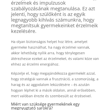
érzelmek és impulzusok
szabályozásának megtanulása. Ez azt
jelenti, hogy szülőként is az egyik
legnagyobb kihívás számunkra, hogy
megtanítsuk gyermekeinket érzelmeik
kezelésére.
Ha olyan biztonságos helyet hoz létre, amelyet
gyermeke használhat, ha nagy érzelmei vannak,
akkor lehetőség nyílik arra, hogy ténylegesen
átérezhesse ezeket az érzelmeket, és valami köze van
ehhez az érzelmi energiához.
Képzelje el, hogy megajándékozza gyermekét azzal,
hogy stratégiái vannak a frusztráció, a szomorúság, a
harag és az aggodalom leküzdésére – és azután
hogyan léphet ki a másik oldalon, annál erősebben,
mert valóban érezte és szembesült az érzéseivel.
Miért van szüksége gyermekének egy
megnyugtató sarokra?