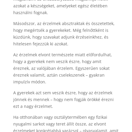
azokat a készségeket, amelyeket egész életében
használni fognak.
Másodszor, az érzelmek absztraktak és összetettek,
hogy megértsék a gyerekeket. Még felnőttként is
küzdünk, hogy szavakat adjunk érzéseinkhez, és
hitelesen fejezzük ki azokat.
Az érzelmek elvont természete miatt előfordulhat,
hogy a gyerekek nem veszik észre, hogy amit
éreznek, az valójában érzelem. Egyszerűen sokat
éreznek valamit, aztán cselekszenek – gyakran
impulzív módon.
A gyerekek azt sem veszik észre, hogy az érzelmek
jönnek és mennek – hogy nem fogják örökké érezni
ezt a nagy érzelmet.
Ha otthonában vagy osztálytermében egy fizikai
nyugalmi sarkot vagy teret állít össze, az elvont
érzelmeket konkrétabbá varázsol – olyasvalamit, amit