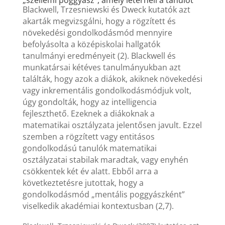
„szellemi poggyász”, amely leterheli a tanulót
Blackwell, Trzesniewski és Dweck kutatók azt
akarták megvizsgálni, hogy a rögzített és
növekedési gondolkodásmód mennyire
befolyásolta a középiskolai hallgatók
tanulmányi eredményeit (2). Blackwell és
munkatársai kétéves tanulmányukban azt
találták, hogy azok a diákok, akiknek növekedési
vagy inkrementális gondolkodásmódjuk volt,
úgy gondolták, hogy az intelligencia
fejleszthető. Ezeknek a diákoknak a
matematikai osztályzata jelentősen javult. Ezzel
szemben a rögzített vagy entitásos
gondolkodású tanulók matematikai
osztályzatai stabilak maradtak, vagy enyhén
csökkentek két év alatt. Ebből arra a
következtetésre jutottak, hogy a
gondolkodásmód „mentális poggyászként”
viselkedik akadémiai kontextusban (2,7).