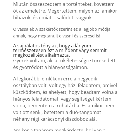
Miután összeszedtem a történteket, követtem
őt az emeletre. Megértettem, milyen az, amikor
hibázok, és emiatt csalódott vagyok.
Olvassa el: A szakértők szerint ez a legjobb módja
annak, hogy megtanulj olvasni és szeresd is!
A sajnálatos tény az, hogy a lányom
természetesen ezt a mindent vagy semmit
megközelítést alkalmazta.
Gyerek voltam, aki a tökéletességre törekedett,
és gyötrődött a hiányosságaimon.
A legkorábbi emlékem erre a negyedik
osztályban volt. Volt egy házi feladatom, amivel
küszködtem, és ahelyett, hogy beadtam volna a
hiányos feladatomat, vagy segítséget kértem
volna, bementem a ruhatárba. És amikor nem
volt ott senki, betettem a duó-tangomat
néhány régi karácsonyi díszdoboz alá.
Amikor a tanárom megkérdezte, hol van a