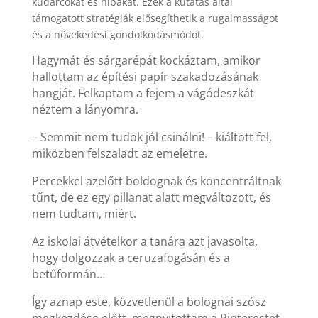
kudarcokat és hibákat. Ezek a kutatás által
támogatott stratégiák elősegíthetik a rugalmasságot
és a növekedési gondolkodásmódot.
Hagymát és sárgarépát kockáztam, amikor
hallottam az építési papír szakadozásának
hangját. Felkaptam a fejem a vágódeszkát
néztem a lányomra.
– Semmit nem tudok jól csinálni! – kiáltott fel,
miközben felszaladt az emeletre.
Percekkel azelőtt boldognak és koncentráltnak
tűnt, de ez egy pillanat alatt megváltozott, és
nem tudtam, miért.
Az iskolai átvételkor a tanára azt javasolta,
hogy dolgozzak a ceruzafogásán és a
betűformán…
Így aznap este, közvetlenül a bolognai szósz