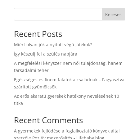
Keresés
Recent Posts
Miért olyan jók a nyitott végű játékok?
Így készülj fel a szülés napjára
A megfelelési kényszer nem női tulajdonság, hanem
társadalmi teher
Egészséges és finom falatok a családnak – Fagyasztva
szárított gyümölcsök
Az erős akaratú gyerekek hatékony nevelésének 10
titka
Recent Comments
A gyermekek fejlődése a foglalkoztató könyvek által
szerzője
Pozitív megerősítés - Lifebaby blog