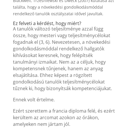
Blackwell, Trzesniewski és Dweck (2007) kutatása azt
találta, hogy a növekedési gondolkodásmóddal
rendelkező tanulók osztályzatai idővel javultak.
Ez felveti a kérdést, hogy miért?
A tanulók változó teljesítménye azzal függ
össze, hogy mesteri vagy teljesítménycélokat
fogadnak el (3, 6). Nevezetesen, a növekedési
gondolkodásmóddal rendelkező hallgatók
kihívásokat keresnek, hogy felépítsék
tanulmányi izmaikat. Nem az a céljuk, hogy
kompetensnek tűnjenek, hanem az anyag
elsajátítása. Ehhez képest a rögzített
gondolkodású tanulók teljesítménycélokat
tűznek ki, hogy bizonyítsák kompetenciájukat.
Ennek volt értelme.
Ezért szerettem a francia diploma felé, és ezért
kerültem az arcomat azokon az órákon,
amelyeken nem jártam jól.