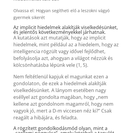
Olvassa el: Hogyan segítheti elő a leszokni vágyó
gyermek sikerét
Az implicit hiedelmek alakítják viselkedésünket,
és jelentős következményekkel járhatnak.
A kutatások azt mutatják, hogy az implicit
hiedelmek, mint például az a hiedelem, hogy az
intelligencia rögzült vagy idővel fejlődhet,
befolyásolja azt, ahogyan a világot nézzük és
kölcsönhatásba lépünk vele (1, 5).
Nem feltétlenül kapjuk el magunkat ezen a
gondolaton, de ezek a hiedelmek alakítják
viselkedésünket. A lányom esetében nagy
eséllyel azt gondolta magában, hogy „nem
kellene azt gondolnom magamról, hogy nem
vagyok jó, mert a D-m viccesen néz ki?” Csak
reagált a hibájára, és feladta.
A rögzített gondolkodásmód olyan, mint a