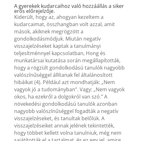
A gyerekek kudarcaihoz való hozzáállás a siker
erős előrejelzője.
Kiderült, hogy az, ahogyan kezeltem a
kudarcaimat, összhangban volt azzal, amit
mások, akiknek megrögzött a
gondolkodásmódjuk. Miután negatív
visszajelzéseket kaptak a tanulmányi
teljesítménnyel kapcsolatban, Hong és
munkatársai kutatása során megállapították,
hogy a rögzült gondolkodású tanulók nagyobb
valószínűséggel állítanak fel általánosított
hibáikat (4). Például azt mondhatják: „Nem
vagyok jó a tudományban”. Vagy: „Nem vagyok
okos, ha ezekről a dolgokról van szó.” A
növekedési gondolkodású tanulók azonban
nagyobb valószínűséggel fogadták a negatív
visszajelzéseket, és tanultak belőlük. A
visszajelzéseiket annak jelének tekintették,
hogy többet kellett volna tanulniuk, még nem
sajátították el a tartalmat, és ez egy jel, amire