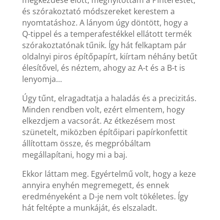
megkezdése előtt, megnyitottam a Pinterestet,
és szórakoztató módszereket kerestem a
nyomtatáshoz. A lányom úgy döntött, hogy a
Q-tippel és a temperafestékkel ellátott termék
szórakoztatónak tűnik. Így hát felkaptam pár
oldalnyi piros építőpapírt, kiírtam néhány betűt
élesítővel, és néztem, ahogy az A-t és a B-t is
lenyomja…
Úgy tűnt, elragadtatja a haladás és a precizitás.
Minden rendben volt, ezért elmentem, hogy
elkezdjem a vacsorát. Az étkezésem most
szünetelt, miközben építőipari papírkonfettit
állítottam össze, és megpróbáltam
megállapítani, hogy mi a baj.
Ekkor láttam meg. Egyértelmű volt, hogy a keze
annyira enyhén megremegett, és ennek
eredményeként a D-je nem volt tökéletes. Így
hát feltépte a munkáját, és elszaladt.