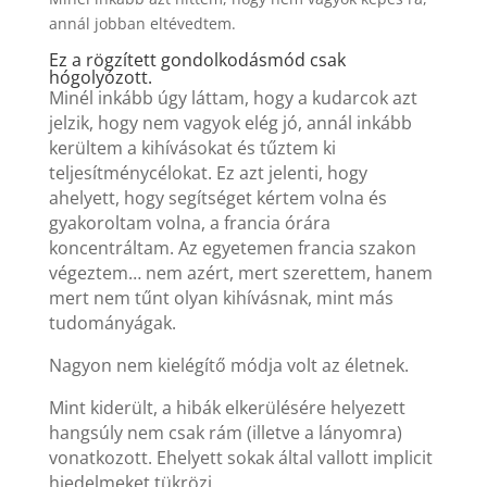
annál jobban eltévedtem.
Ez a rögzített gondolkodásmód csak
hógolyózott.
Minél inkább úgy láttam, hogy a kudarcok azt
jelzik, hogy nem vagyok elég jó, annál inkább
kerültem a kihívásokat és tűztem ki
teljesítménycélokat. Ez azt jelenti, hogy
ahelyett, hogy segítséget kértem volna és
gyakoroltam volna, a francia órára
koncentráltam. Az egyetemen francia szakon
végeztem… nem azért, mert szerettem, hanem
mert nem tűnt olyan kihívásnak, mint más
tudományágak.
Nagyon nem kielégítő módja volt az életnek.
Mint kiderült, a hibák elkerülésére helyezett
hangsúly nem csak rám (illetve a lányomra)
vonatkozott. Ehelyett sokak által vallott implicit
hiedelmeket tükrözi.