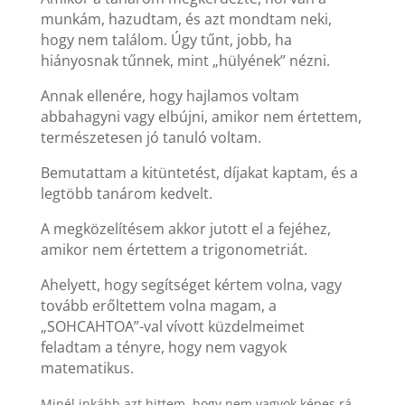
munkám, hazudtam, és azt mondtam neki,
hogy nem találom. Úgy tűnt, jobb, ha
hiányosnak tűnnek, mint „hülyének” nézni.
Annak ellenére, hogy hajlamos voltam
abbahagyni vagy elbújni, amikor nem értettem,
természetesen jó tanuló voltam.
Bemutattam a kitüntetést, díjakat kaptam, és a
legtöbb tanárom kedvelt.
A megközelítésem akkor jutott el a fejéhez,
amikor nem értettem a trigonometriát.
Ahelyett, hogy segítséget kértem volna, vagy
tovább erőltettem volna magam, a
„SOHCAHTOA”-val vívott küzdelmeimet
feladtam a tényre, hogy nem vagyok
matematikus.
Minél inkább azt hittem, hogy nem vagyok képes rá,